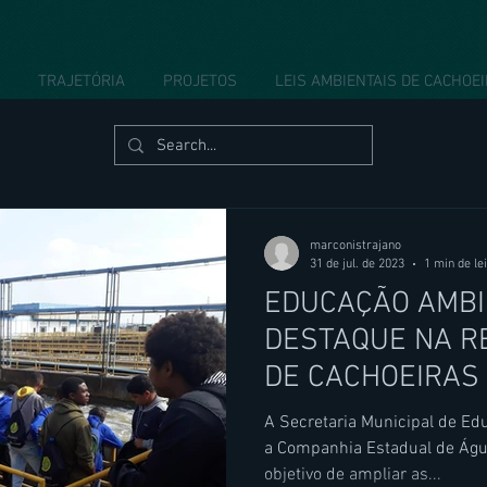
TRAJETÓRIA
PROJETOS
LEIS AMBIENTAIS DE CACHOE
marconistrajano
31 de jul. de 2023
1 min de le
EDUCAÇÃO AMBI
DESTAQUE NA R
DE CACHOEIRAS
A Secretaria Municipal de Ed
a Companhia Estadual de Águ
objetivo de ampliar as...