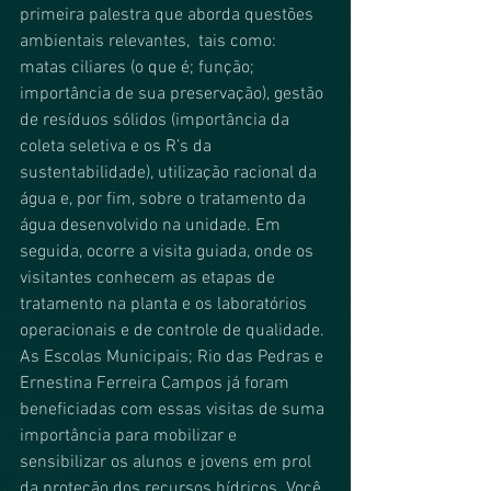
primeira palestra que aborda questões 
ambientais relevantes,  tais como: 
matas ciliares (o que é; função; 
importância de sua preservação), gestão 
de resíduos sólidos (importância da 
coleta seletiva e os R’s da 
sustentabilidade), utilização racional da 
água e, por fim, sobre o tratamento da 
água desenvolvido na unidade. Em 
seguida, ocorre a visita guiada, onde os 
visitantes conhecem as etapas de 
tratamento na planta e os laboratórios 
operacionais e de controle de qualidade. 
As Escolas Municipais; Rio das Pedras e 
Ernestina Ferreira Campos já foram 
beneficiadas com essas visitas de suma 
importância para mobilizar e 
sensibilizar os alunos e jovens em prol 
da proteção dos recursos hídricos. Você 