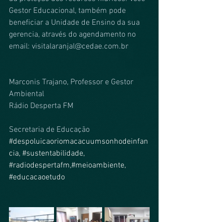
Gestor Educacional, também pode 
beneficiar a Unidade de Ensino da sua 
gerencia, através do agendamento no 
email: visitalaranjal@cedae.com.br 
Marconis Trajano, Professor e Gestor 
Ambiental
Rádio Desperta FM
Secretaria de Educação
#despoluicaoriomacacuumsonhodeinfan
cia
, 
#sustentabilidade
, 
#radiodespertafm
,#meioambiente, 
#educacaoetudo