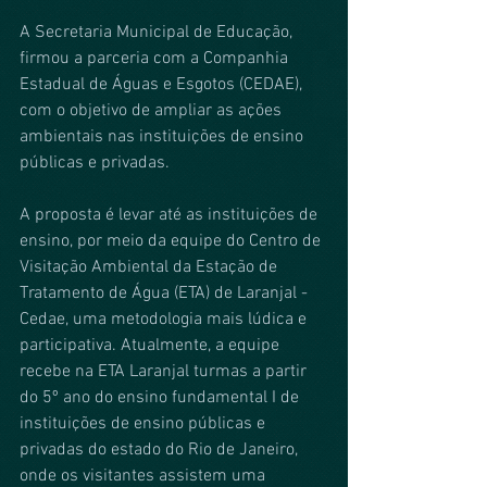
A Secretaria Municipal de Educação, 
firmou a parceria com a Companhia 
Estadual de Águas e Esgotos (CEDAE), 
com o objetivo de ampliar as ações 
ambientais nas instituições de ensino 
públicas e privadas.
A proposta é levar até as instituições de 
ensino, por meio da equipe do Centro de 
Visitação Ambiental da Estação de 
Tratamento de Água (ETA) de Laranjal - 
Cedae, uma metodologia mais lúdica e 
participativa. Atualmente, a equipe 
recebe na ETA Laranjal turmas a partir 
do 5º ano do ensino fundamental I de 
instituições de ensino públicas e 
privadas do estado do Rio de Janeiro, 
onde os visitantes assistem uma 